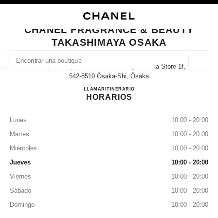
ACTIVAR CONTRASTE ALTO
CERRAR TARJETA DE BOUTIQUE CHANEL FRAGRANCE & BEAUTY TAKAS
navegación principal
Buscar
Mi 
Ces
navegación principal
CHANEL FRAGRANCE & BEAUTY
TAKASHIMAYA OSAKA
BUSCAR UNA BOUTIQUE
Geoloc
5-1-5, Namba, Chuo-Ku Takashimaya Osaka Store 1f,
las sugerencias se muestran debajo de esta barra de búsqueda
0 Sugerencias disponibles
542-8510 Ōsaka-Shi, Ōsaka
CHANEL FRAGRANCE & 
LLAMAR
06-6644-3763
ITINERARIO
HORARIOS
MODA
GAFAS
RELOJERÍA Y JOYERÍA
PERFUMES
resultado de los filtros por:
filtros
Lunes
10:00 - 20:00
Martes
10:00 - 20:00
Miércoles
10:00 - 20:00
Jueves
10:00 - 20:00
Viernes
10:00 - 20:00
Sábado
10:00 - 20:00
Domingo
10:00 - 20:00