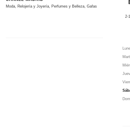
Moda, Relojería y Joyería, Perfumes y Belleza, Gafas
2-
Lun
Mar
Miér
Jue
Vier
Sáb
Dom