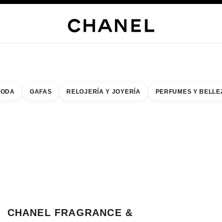
ERÍA
JOYERÍA
RELOJERÍA
GAFAS
PERFUMES
MAQUILLAJE
TRATAMIENT
ODA
GAFAS
RELOJERÍA Y JOYERÍA
PERFUMES Y BELLE
do de los filtros por:
buscar la boutique más cercana
R TARJETA DE BOUTIQUE CHANEL FRAGRANCE & BEAUTY SOGO YOKO
CHANEL FRAGRANCE &