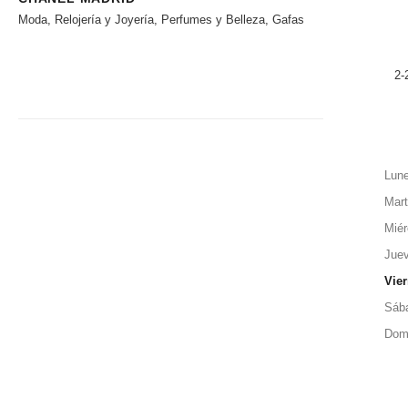
Moda, Relojería y Joyería, Perfumes y Belleza, Gafas
2-
Lun
Mar
Miér
Jue
Vie
Sáb
Dom