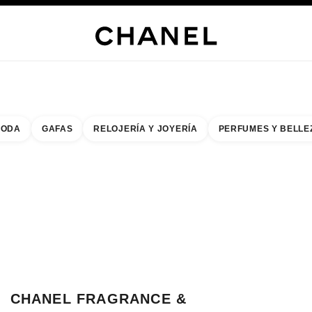
ERÍA
JOYERÍA
RELOJERÍA
GAFAS
PERFUMES
MAQUILLAJE
TRATAMIENT
ODA
GAFAS
RELOJERÍA Y JOYERÍA
PERFUMES Y BELLE
do de los filtros por:
buscar la boutique más cercana
R TARJETA DE BOUTIQUE CHANEL FRAGRANCE & BEAUTY NEWOMAN T
CHANEL FRAGRANCE &