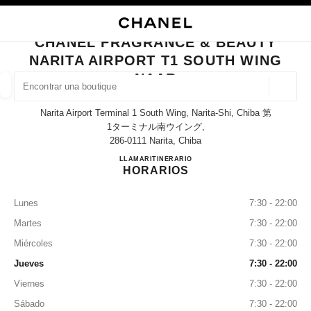
ACTIVAR CONTRASTE ALTO
CERRAR TARJETA DE BOUTIQUE CHANEL FRAGRANCE & BEAUTY NARITA
navegación principal
Buscar
Mi 
Ces
navegación principal
CHANEL FRAGRANCE & BEAUTY
NARITA AIRPORT T1 SOUTH WING
BUSCAR UNA BOUTIQUE
NAAR
Geoloc
las sugerencias se muestran debajo de esta barra de búsqueda
0 Sugerencias disponibles
Narita Airport Terminal 1 South Wing, Narita-Shi, Chiba 第
1ターミナル南ウイング,
286-0111 Narita, Chiba
MODA
GAFAS
RELOJERÍA Y JOYERÍA
PERFUMES
resultado de los filtros por:
filtros
CHANEL FRAGRANCE & B
LLAMAR
0120-191-625
ITINERARIO
HORARIOS
Lunes
7:30 - 22:00
Martes
7:30 - 22:00
Miércoles
7:30 - 22:00
Jueves
7:30 - 22:00
Viernes
7:30 - 22:00
Sábado
7:30 - 22:00