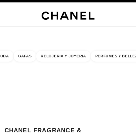
ERÍA
JOYERÍA
RELOJERÍA
GAFAS
PERFUMES
MAQUILLAJE
TRATAMIENT
ODA
GAFAS
RELOJERÍA Y JOYERÍA
PERFUMES Y BELLE
do de los filtros por:
buscar la boutique más cercana
R TARJETA DE BOUTIQUE CHANEL FRAGRANCE & BEAUTY NAGOYA MITS
CHANEL FRAGRANCE &