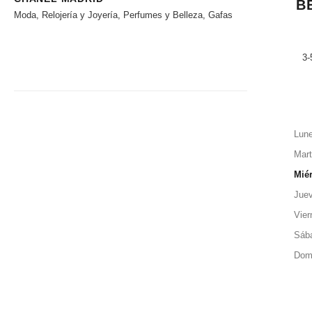
B
Moda, Relojería y Joyería, Perfumes y Belleza, Gafas
3-
Lun
Mar
Mié
Jue
Vier
Sáb
Dom