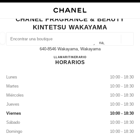
ACTIVAR CONTRASTE ALTO
CERRAR TARJETA DE BOUTIQUE CHANEL FRAGRANCE & BEAUTY KINTE
navegación principal
Buscar
Mi 
Ces
navegación principal
CHANEL FRAGRANCE & BEAUTY
KINTETSU WAKAYAMA
BUSCAR UNA BOUTIQUE
Geoloc
5-46 Tomodacho Kintetsu Wakayama,
las sugerencias se muestran debajo de esta barra de búsqueda
0 Sugerencias disponibles
640-8546 Wakayama, Wakayama
CHANEL FRAGRANCE & 
LLAMAR
073-421-7022
ITINERARIO
HORARIOS
MODA
GAFAS
RELOJERÍA Y JOYERÍA
PERFUMES
resultado de los filtros por:
filtros
Lunes
10:00 - 18:30
Martes
10:00 - 18:30
Miércoles
10:00 - 18:30
Jueves
10:00 - 18:30
Viernes
10:00 - 18:30
Sábado
10:00 - 18:30
Domingo
10:00 - 18:30