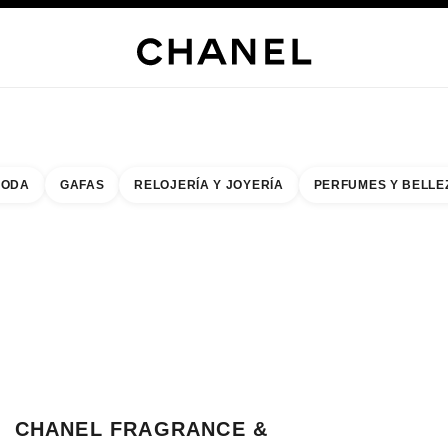
ERÍA
JOYERÍA
RELOJERÍA
GAFAS
PERFUMES
MAQUILLAJE
TRATAMIENT
ODA
GAFAS
RELOJERÍA Y JOYERÍA
PERFUMES Y BELLE
do de los filtros por:
buscar la boutique más cercana
R TARJETA DE BOUTIQUE CHANEL FRAGRANCE & BEAUTY FUKUOKA MIT
CHANEL FRAGRANCE &