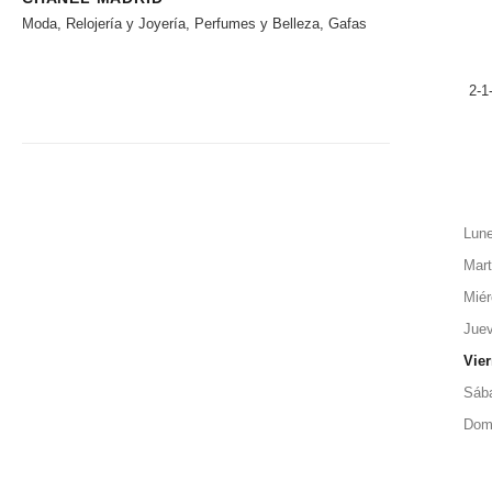
Moda, Relojería y Joyería, Perfumes y Belleza, Gafas
2-1
Lun
Mar
Miér
Jue
Vie
Sáb
Dom