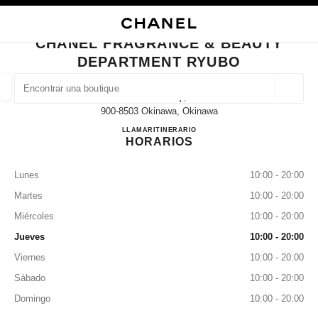
ACTIVAR CONTRASTE ALTO
CERRAR TARJETA DE BOUTIQUE CHANEL FRAGRANCE & BEAUTY DEPA
navegación principal
Buscar
Mi 
Ces
navegación principal
CHANEL FRAGRANCE & BEAUTY
DEPARTMENT RYUBO
BUSCAR UNA BOUTIQUE
Geoloc
1-1-1 Kumoji,
las sugerencias se muestran debajo de esta barra de búsqueda
0 Sugerencias disponibles
900-8503 Okinawa, Okinawa
CHANEL FRAGRANCE & 
LLAMAR
098-867-1224
ITINERARIO
HORARIOS
MODA
GAFAS
RELOJERÍA Y JOYERÍA
PERFUMES
resultado de los filtros por:
filtros
Lunes
10:00 - 20:00
Martes
10:00 - 20:00
Miércoles
10:00 - 20:00
Jueves
10:00 - 20:00
Viernes
10:00 - 20:00
Sábado
10:00 - 20:00
Domingo
10:00 - 20:00