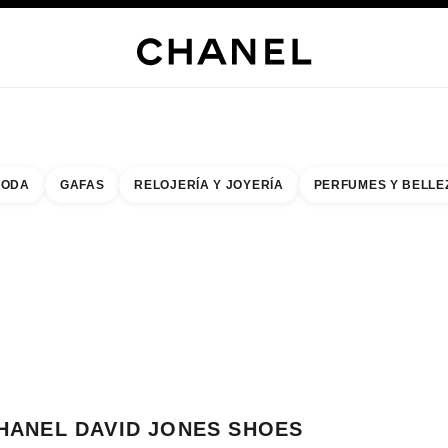
ERÍA
JOYERÍA
RELOJERÍA
GAFAS
PERFUMES
MAQUILLAJE
TRATAMIENT
ODA
GAFAS
RELOJERÍA Y JOYERÍA
PERFUMES Y BELLE
do de los filtros por:
buscar la boutique más cercana
R TARJETA DE BOUTIQUE CHANEL DAVID JONES SHOES MELBOURNE
HANEL DAVID JONES SHOES