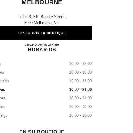
MELBOURNE
Level 3, 310 Bourke Street,
3000 Melbourne, Vic
DESCUBRIR LA BOUTIQUE
CHANEL DAVID JONES SHOES MEL
1300242635
LLAMAR
ITINERARIO
HORARIOS
es
10:00 - 18:00
tes
10:00 - 18:00
coles
10:00 - 18:00
ves
10:00 - 21:00
nes
10:00 - 21:00
ado
10:00 - 19:00
ingo
10:00 - 18:00
EN SU BOUTIQUE