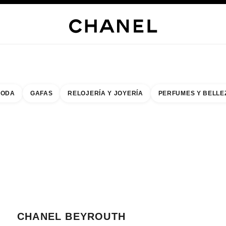
ERÍA
JOYERÍA
RELOJERÍA
GAFAS
PERFUMES
MAQUILLAJE
TRATAMIENT
ODA
GAFAS
RELOJERÍA Y JOYERÍA
PERFUMES Y BELLE
do de los filtros por:
buscar la boutique más cercana
R TARJETA DE BOUTIQUE CHANEL BEYROUTH
CHANEL BEYROUTH