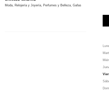
Moda, Relojería y Joyería, Perfumes y Belleza, Gafas
Lun
Mar
Miér
Jue
Vie
Sáb
Dom