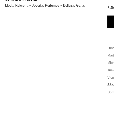
Moda, Relojería y Joyería, Perfumes y Belleza, Gafas
8 Ji
Lun
Mar
Miér
Jue
Vier
Sáb
Dom