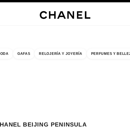
ERÍA
JOYERÍA
RELOJERÍA
GAFAS
PERFUMES
MAQUILLAJE
TRATAMIENT
ODA
GAFAS
RELOJERÍA Y JOYERÍA
PERFUMES Y BELLE
do de los filtros por:
buscar la boutique más cercana
R TARJETA DE BOUTIQUE CHANEL BEIJING PENINSULA
HANEL BEIJING PENINSULA