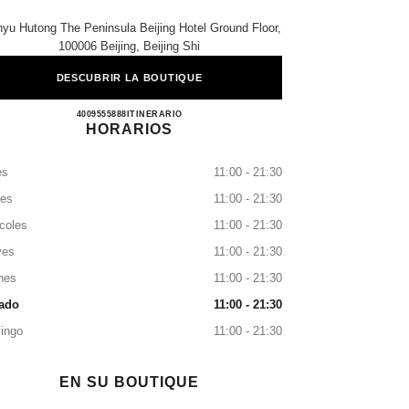
nyu Hutong The Peninsula Beijing Hotel Ground Floor,
100006 Beijing, Beijing Shi
DESCUBRIR LA BOUTIQUE
CHANEL BEIJING PENINSULA
4009555888
LLAMAR
ITINERARIO
HORARIOS
es
11:00 - 21:30
tes
11:00 - 21:30
coles
11:00 - 21:30
ves
11:00 - 21:30
nes
11:00 - 21:30
ado
11:00 - 21:30
ingo
11:00 - 21:30
EN SU BOUTIQUE