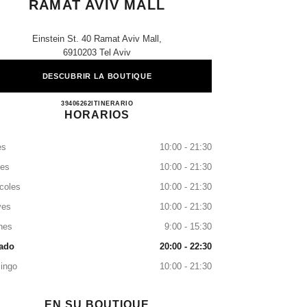
RAMAT AVIV MALL
Einstein St. 40 Ramat Aviv Mall,
6910203 Tel Aviv
DESCUBRIR LA BOUTIQUE
CHANEL BEAUTY BOUTIQUE RAMAT
39406262
LLAMAR
ITINERARIO
HORARIOS
es
10:00 - 21:30
tes
10:00 - 21:30
coles
10:00 - 21:30
ves
10:00 - 21:30
nes
9:00 - 15:30
ado
20:00 - 22:30
ingo
10:00 - 21:30
EN SU BOUTIQUE