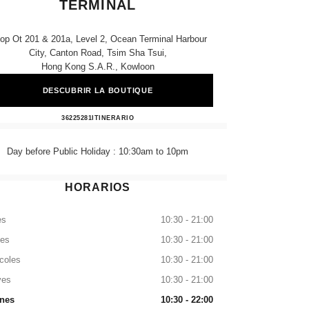
TERMINAL
op Ot 201 & 201a, Level 2, Ocean Terminal Harbour
City, Canton Road, Tsim Sha Tsui,
Hong Kong S.a.r., Kowloon
DESCUBRIR LA BOUTIQUE
CHANEL BEAUTÉ Ocean Terminal
36225281
LLAMAR
ITINERARIO
Day before Public Holiday : 10:30am to 10pm
HORARIOS
es
10:30 - 21:00
tes
10:30 - 21:00
coles
10:30 - 21:00
ves
10:30 - 21:00
rnes
10:30 - 22:00