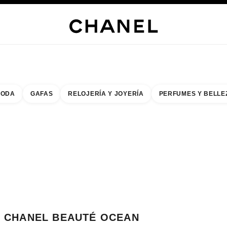
ERÍA
JOYERÍA
RELOJERÍA
GAFAS
PERFUMES
MAQUILLAJE
TRATAMIENT
ODA
GAFAS
RELOJERÍA Y JOYERÍA
PERFUMES Y BELLE
do de los filtros por:
buscar la boutique más cercana
R TARJETA DE BOUTIQUE CHANEL BEAUTÉ OCEAN TERMINAL
CHANEL BEAUTÉ OCEAN