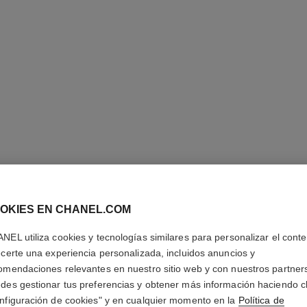
reloj j12, 28 mm
Cerámica de alta resistencia negra y acero
Acero con 
Ref. H11770
Ref. H6951
y
4 700 €
*
Ver información
OKIES EN CHANEL.COM
NEL utiliza cookies y tecnologías similares para personalizar el conte
ecerte una experiencia personalizada, incluidos anuncios y
omendaciones relevantes en nuestro sitio web y con nuestros partner
des gestionar tus preferencias y obtener más información haciendo cl
nfiguración de cookies" y en cualquier momento en la
Política de