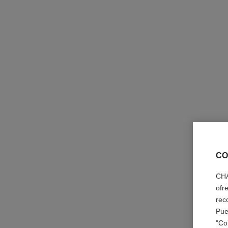
reloj j12 superleggera calibre 12.1, 42 mm
Cerámica de alta resistencia negra mate y acero
Ref. H11059
12 900 €
*
Ver información
CO
CHA
ofr
rec
Pue
"Co