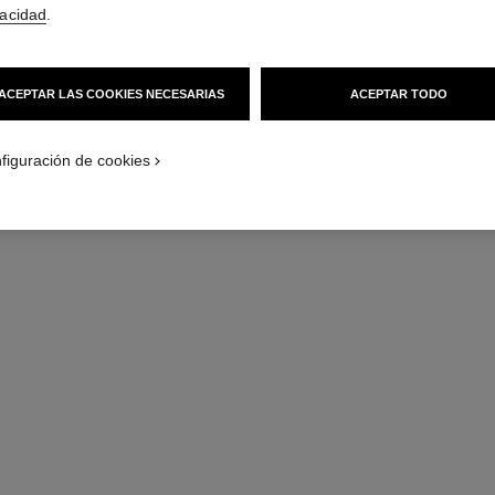
vacidad
.
ACEPTAR LAS COOKIES NECESARIAS
ACEPTAR TODO
reloj j12 calibre 12.1, 38 mm
figuración de cookies
Cerámica de alta resistencia blanca y acero
Cerám
Ref. H5700
Ref. H5699
8 000 €
*
Ver información