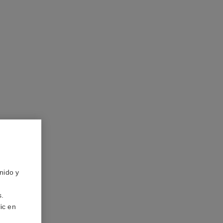
reloj première édition originale
un revestimiento de oro amarillo (0,1 micra)
 piel negra, esfera lacada en negro
5 650 €
*
Ver información
nido y
s.
ic en