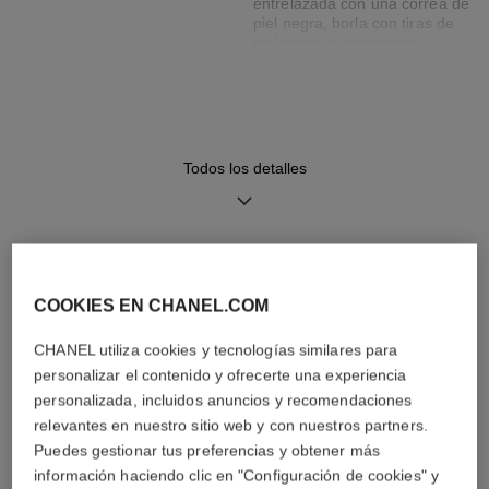
entrelazada con una correa de
piel negra, borla con tiras de
piel negra y mosquetón
Movimiento
Funciones
Movimiento de cuarzo de alta
Horas, Minutos
Todos los detalles
precisión
Hermeticidad
DESCUBRA TAMBIÉN
30 m
COOKIES EN CHANEL.COM
CHANEL utiliza cookies y tecnologías similares para
personalizar el contenido y ofrecerte una experiencia
Consejos de
Manual de
personalizada, incluidos anuncios y recomendaciones
mantenimiento
instrucciones
relevantes en nuestro sitio web y con nuestros partners.
Puedes gestionar tus preferencias y obtener más
información haciendo clic en "Configuración de cookies" y