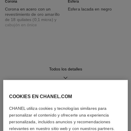
Corona
Esfera
Corona en acero con un
Esfera lacada en negro
revestimiento de oro amarillo
de 18 quilates (0,1 micra) y
cabujón en ónice
Brazalete
Movimiento
Brazalete de cadena en acero
Movimiento de cuarzo de alta
con un revestimiento de oro
precisión
amarillo de 18 quilates (0,1
Todos los detalles
micra) trenzado con una cinta
en piel negra
COOKIES EN CHANEL.COM
Funciones
Hermeticidad
DESCUBRA TAMBIÉN
Horas, Minutos
30 m
CHANEL utiliza cookies y tecnologías similares para
personalizar el contenido y ofrecerte una experiencia
personalizada, incluidos anuncios y recomendaciones
relevantes en nuestro sitio web y con nuestros partners.