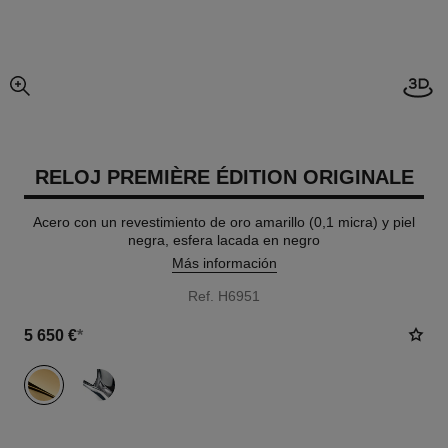
Abrir
imagen agrandada
RELOJ PREMIÈRE ÉDITION ORIGINALE
Acero con un revestimiento de oro amarillo (0,1 micra) y piel
negra, esfera lacada en negro
Más información
Ref. H6951
5 650 €
*
variante
(2)