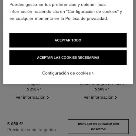
Puedes gestionar tus preferencias y obtener más
Consejos de
Manual de
mantenimiento
instrucciones
información haciendo clic en "Configuración de cookies" y
en cualquier momento en la
Política de privacidad
.
ACEPTAR TODO
ACEPTAR LAS COOKIES NECESARIAS
reloj première chaîne iconique
reloj première ruban
Configuración de cookies
Acero y piel negra, esfera
Oro amarillo y titanio, en
negra
caucho negro de tacto
Ref. H7022
Ref. H6125
aterciopelado, esfera lacada en
5 250 €
*
5 500 €
*
negro
Ver información
Ver información
5 650 €
*
póngase en contacto con
Precio de venta sugerido
nosotros