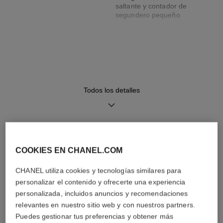
saltante y contador de
segundero pequeño
Brazalete
Movimiento
Brazalete en piel de becerro
Movimiento mecánico de
negra con motivo de piel de
cuerda manual
aligátor con cierre ardillón en
≈ 70 H
Todos los detalles
oro blanco de 18 quilates
Funciones
DESCUBRA TAMBIÉN
Segundero pequeño
COOKIES EN CHANEL.COM
Horas, Minutos, Segundos
CHANEL utiliza cookies y tecnologías similares para
personalizar el contenido y ofrecerte una experiencia
personalizada, incluidos anuncios y recomendaciones
Consejos de
Manual de
relevantes en nuestro sitio web y con nuestros partners.
mantenimiento
instrucciones
Puedes gestionar tus preferencias y obtener más