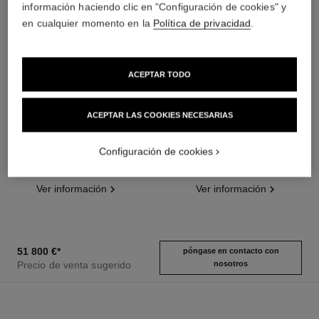
información haciendo clic en "Configuración de cookies" y
en cualquier momento en la
Política de privacidad
.
ACEPTAR TODO
ACEPTAR LAS COOKIES NECESARIAS
reloj monsieur
reloj monsieur
ORO BEIGE y esfera opalina
Platino y esfera en esmalte
Configuración de cookies
con horas saltantes y minutos
Grand Feu con horas saltantes
Ref. H6596
retrógrados a 240°
Ref. H6597
y minutos retrógrados a 240°
50 800 €
*
79 000 €
*
Ver información
Ver información
51 800 €
*
póngase en contacto con
Precio de venta sugerido
nosotros