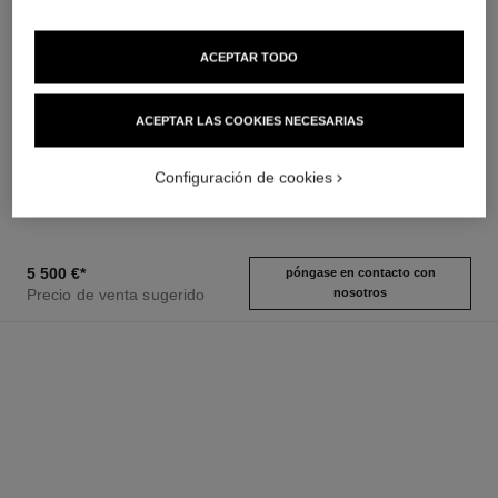
ACEPTAR TODO
reloj première ruban
reloj j12 calibre 12.2, 33 mm
ACEPTAR LAS COOKIES NECESARIAS
Oro amarillo y titanio, caucho
Cerámica de alta resistencia
negro de tacto aterciopelado,
negra, acero y diamantes
Ref. H6126
esfera con diamantes
Ref. H9742
11 400 €
*
9 400 €
*
Configuración de cookies
Ver información
Ver información
5 500 €
*
póngase en contacto con
Precio de venta sugerido
nosotros