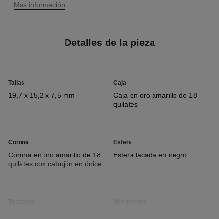
Más información
Detalles de la pieza
Tallas
Caja
19,7 x 15,2 x 7,5 mm
Caja en oro amarillo de 18
quilates
Corona
Esfera
Corona en oro amarillo de 18
Esfera lacada en negro
quilates con cabujón en ónice
Brazalete
Movimiento
Brazalete en caucho negro de
Movimiento de cuarzo de alta