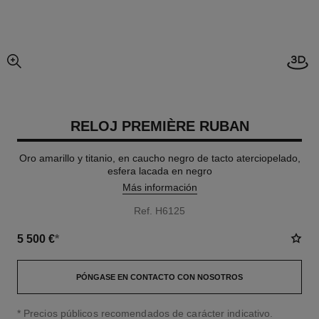
Abrir
imagen agrandada
RELOJ PREMIÈRE RUBAN
Oro amarillo y titanio, en caucho negro de tacto aterciopelado,
esfera lacada en negro
Más información
Ref. H6125
5 500 €
*
PÓNGASE EN CONTACTO CON NOSOTROS
↩
* Precios públicos recomendados de carácter indicativo.