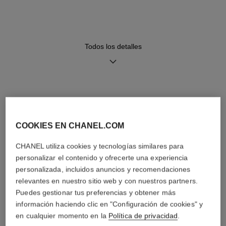
tacto aterciopelado y cierre
precisión
ardillón en oro amarillo de 18
quilates
Todos los detalles
Funciones
Hermeticidad
Horas, Minutos
30 m
DESCUBRA TAMBIÉN
Consejos de
Manual de
COOKIES EN CHANEL.COM
mantenimiento
instrucciones
CHANEL utiliza cookies y tecnologías similares para
personalizar el contenido y ofrecerte una experiencia
personalizada, incluidos anuncios y recomendaciones
relevantes en nuestro sitio web y con nuestros partners.
Puedes gestionar tus preferencias y obtener más
información haciendo clic en "Configuración de cookies" y
en cualquier momento en la
Política de privacidad
.