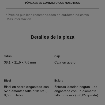
PÓNGASE EN CONTACTO CON NOSOTROS
↩
* Precios públicos recomendados de carácter indicativo.
Más información
Detalles de la pieza
Tallas
Caja
38,1 x 21,5 x 7,8 mm
Caja en acero
Bisel
Esfera
Bisel en acero engastado con
Esferas lacadas negras, una
52 diamantes talla brillante (~
engastada con un diamante
0,58 quilate)
talla princesa (~ 0,05 quilate)