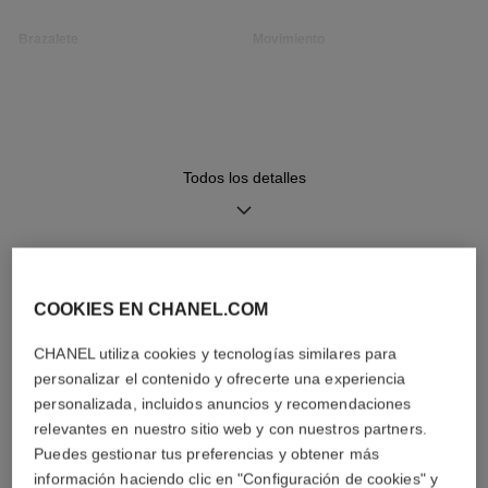
Brazalete
Movimiento
Brazalete en acero
Movimiento de cuarzo de alta
precisión
Funciones
Hermeticidad
Todos los detalles
Horas, Minutos
30 m
DESCUBRA TAMBIÉN
Consejos de
Manual de
COOKIES EN CHANEL.COM
mantenimiento
instrucciones
CHANEL utiliza cookies y tecnologías similares para
personalizar el contenido y ofrecerte una experiencia
personalizada, incluidos anuncios y recomendaciones
relevantes en nuestro sitio web y con nuestros partners.
Puedes gestionar tus preferencias y obtener más
información haciendo clic en "Configuración de cookies" y