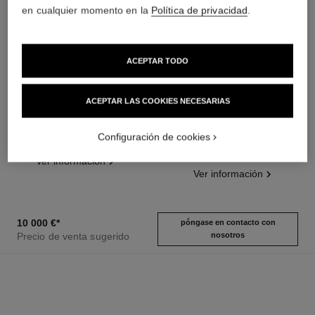
en cualquier momento en la
Política de privacidad
.
ACEPTAR TODO
ACEPTAR LAS COOKIES NECESARIAS
reloj code coco
reloj code coco
Acero y diamantes
Cerámica de alta resistencia
Configuración de cookies
Ref. H5812
negra, acero y diamantes
15 800 €
*
Ref. H5148
11 100 €
*
Ver información
Ver información
10 000 €
*
póngase en contacto con
Precio de venta sugerido
nosotros