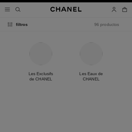
activar contraste alto
cesta
menú - navegación principal
- navegación principal
buscar
cuenta
96 productos
filtros
me
Les Exclusifs
Les Eaux de
A
de CHANEL
CHANEL
artículo
artículo
exclusivo
exclusivo