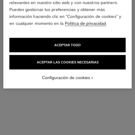
relevantes en nuestro sitio web y con nuestros partners.
Puedes gestionar tus preferencias y obtener más
le lion de chanel eau de parfum
le lion de chanel aceite
información haciendo clic en "Configuración de cookies" y
perfumado para el cuerpo
Ambarino – Amaderado –
en cualquier momento en la
Política de privacidad
.
Intenso
Ambarino – Amaderado –
Ref. 122380
Intenso
a partir de
Ref. 120935
300 €
260 €
(1200€/L)
(2300€/L)
Añadir a la Cesta
ACEPTAR TODO
Añadir a la Cesta
artículo
artículo
exclusivo
exclusivo
ACEPTAR LAS COOKIES NECESARIAS
Configuración de cookies
cuir de russie eau de parfum
sycomore eau de parfum
Ambarino – Cuero – Floral
Amaderado – Ambarino –