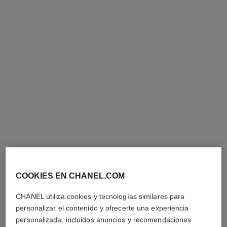
coromandel eau de parfum
coromandel aceite perfumado
para el cuerpo
Ambarino – Amaderado –
Avainillado
Ambarino – Amaderado –
Ref. 122290
Avainillado
a partir de
Ref. 101735
300 €
260 €
(1200€/L)
(2300€/L)
Añadir a la Cesta
Añadir a la Cesta
artículo
artículo
exclusivo
exclusivo
COOKIES EN CHANEL.COM
CHANEL utiliza cookies y tecnologías similares para
personalizar el contenido y ofrecerte una experiencia
personalizada, incluidos anuncios y recomendaciones