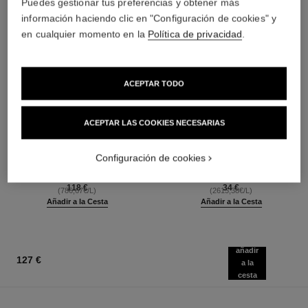
Puedes gestionar tus preferencias y obtener más
información haciendo clic en "Configuración de cookies" y
en cualquier momento en la
Política de privacidad
.
ACEPTAR TODO
ACEPTAR LAS COOKIES NECESARIAS
chance eau tendre
le vernis
Aceite Hidratante Perfumado
Larga Duración
Configuración de cookies
para el Cuerpo
Ref. 179151
34 tonos disponibles
Ref. 126760
118 €
34 €
(786,67€/L)
(2615,38€/L)
Añadir a la Cesta
Añadir a la Cesta
añadir
127 €
a la
cesta