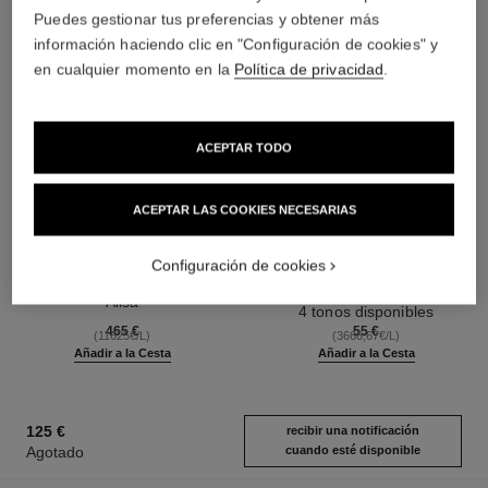
Puedes gestionar tus preferencias y obtener más
información haciendo clic en "Configuración de cookies" y
en cualquier momento en la
Política de privacidad
.
ACEPTAR TODO
ACEPTAR LAS COOKIES NECESARIAS
sublimage l’essence lumière
les beiges
Configuración de cookies
Sérum de Excepción: Ilumina Y
Eau de Blush
Alisa
Ref. 184930
4 tonos disponibles
Ref. 141490
465 €
55 €
(11625€/L)
(3666,67€/L)
Añadir a la Cesta
Añadir a la Cesta
125 €
recibir una notificación
Agotado
cuando esté disponible