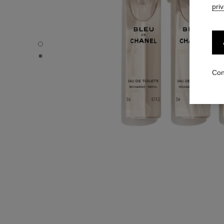
pri
BLEU DE CHANEL - Vista por defecto
BLEU DE CHANEL - Vista alternativa 1
Con