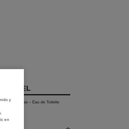
 CHANEL
nido y
et de Recargas – Eau de Toilette
s.
ic en