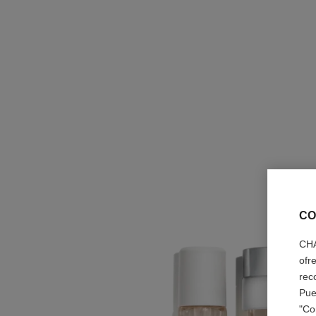
CO
CHA
ofr
rec
Pue
"Co