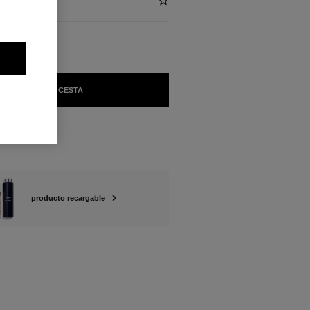
)
AÑADIR A LA CESTA
s
producto recargable