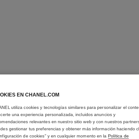
BLEU DE
OKIES EN CHANEL.COM
NEL utiliza cookies y tecnologías similares para personalizar el conte
Twist and Spray S
ecerte una experiencia personalizada, incluidos anuncios y
Más información
omendaciones relevantes en nuestro sitio web y con nuestros partner
Ref. 107810
des gestionar tus preferencias y obtener más información haciendo cl
nfiguración de cookies" y en cualquier momento en la
Política de