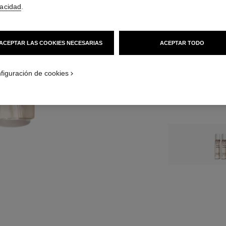
92 €
(1533,33€/L
vacidad
.
TAMAÑO
3x20 ml Recarga
ACEPTAR LAS COOKIES NECESARIAS
ACEPTAR TODO
figuración de cookies
Opiniones cliente