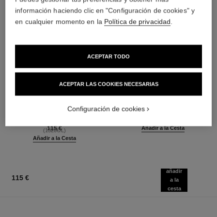
información haciendo clic en "Configuración de cookies" y
en cualquier momento en la
Política de privacidad
.
ACEPTAR TODO
ACEPTAR LAS COOKIES NECESARIAS
paris - deauville
paris - deauville
Les Eaux de Chanel – Eau de
Les Eaux de Chanel – Leche
Toilette Vaporizador
para el Cuerpo
Configuración de cookies
Ref. 102400
Ref. 102900
a partir de
70 €
(350€/L)
115 €
Añadir a la Cesta
(1320€/L)
Añadir a la Cesta
añadir
115 €
a la
cesta