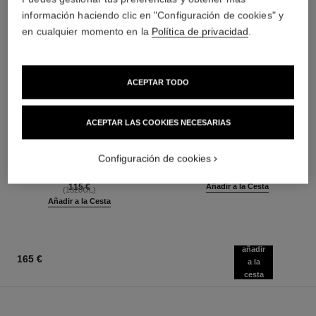
información haciendo clic en "Configuración de cookies" y
en cualquier momento en la
Política de privacidad
.
ACEPTAR TODO
ACEPTAR LAS COOKIES NECESARIAS
paris - riviera
hydra beauty micro liquid essence
Les Eaux de Chanel – Eau de
Hidratante Energizante
Toilette Vaporizador
Unificador
Configuración de cookies
Ref. 102430
Ref. 141020
a partir de
95 €
(633,33€/L)
115 €
Añadir a la Cesta
(1320€/L)
Añadir a la Cesta
añadir
165 €
a la
cesta