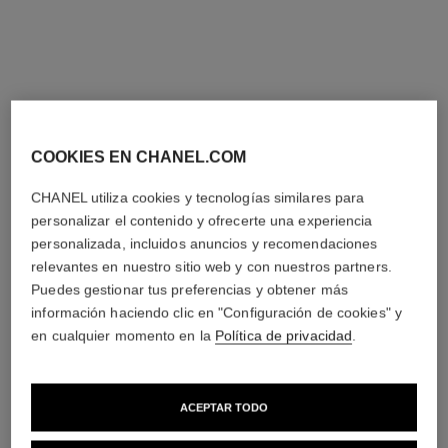
COOKIES EN CHANEL.COM
CHANEL utiliza cookies y tecnologías similares para
personalizar el contenido y ofrecerte una experiencia
n°5
n°5
personalizada, incluidos anuncios y recomendaciones
Desodorante Vaporizador
Crema para el Cuerpo
relevantes en nuestro sitio web y con nuestros partners.
Ref. 105738
Ref. 105728
56 €
95 €
(560€/L)
(633,33€/Kg)
Puedes gestionar tus preferencias y obtener más
Añadir a la Cesta
Añadir a la Cesta
información haciendo clic en "Configuración de cookies" y
en cualquier momento en la
Política de privacidad
.
ACEPTAR TODO