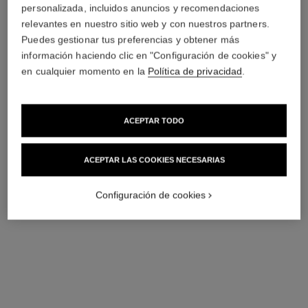
personalizada, incluidos anuncios y recomendaciones
relevantes en nuestro sitio web y con nuestros partners.
Puedes gestionar tus preferencias y obtener más
información haciendo clic en "Configuración de cookies" y
en cualquier momento en la
Política de privacidad
.
ACEPTAR TODO
coco mademoiselle
coco mademoiselle
Crema Sedosa para el
Aceite para el Cuerpo
ACEPTAR LAS COOKIES NECESARIAS
Cuerpo
Ref. 116700
122 €
(610€/L)
Ref. 116790
95 €
Añadir a la Cesta
(633,33€/Kg)
Configuración de cookies
Añadir a la Cesta