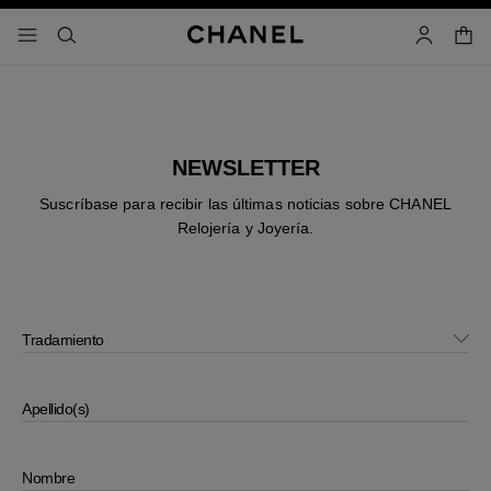
activar contraste alto
cesta
menú - navegación principal
- navegación principal
buscar
cuenta
NEWSLETTER
Suscríbase para recibir las últimas noticias sobre CHANEL
Relojería y Joyería.
Tradamiento
Apellido(s)
Nombre