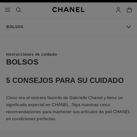
activar contraste alto
cesta
menú - navegación principal
- navegación principal
buscar
cuenta
BOLSOS
Instrucciones de cuidado
BOLSOS
5 CONSEJOS PARA SU CUIDADO
Cinco era el número favorito de Gabrielle Chanel y tiene un
significado especial en CHANEL. Siga nuestras cinco
recomendaciones para mantener sus artículos de piel CHANEL
en condiciones perfectas.