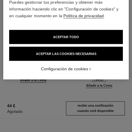
Puedes gestionar tus preferencias y obtener más
información haciendo clic en "Configuración de cookies" y
en cualquier momento en la
Política de privacidad
.
ACEPTAR TODO
ACEPTAR LAS COOKIES NECESARIAS
le gel sourcils
le rouge duo ultra tenue
Gel Fijador de Larga Duración
Dúo para Labios de Larga
Ref. 182350
Duración
Configuración de cookies
3 tonos disponibles
Ref. 175174
21 tonos disponibles
38 €
(6333,33€/Kg)
51 €
Añadir a la Cesta
(6375€/L)
Añadir a la Cesta
44 €
recibir una notificación
Agotado
cuando esté disponible