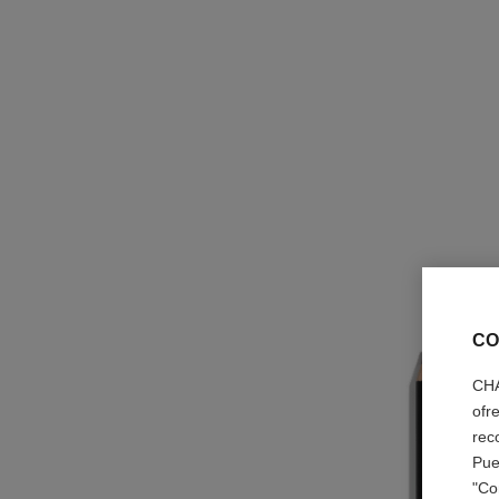
CO
CHA
ofr
rec
Pue
"Co