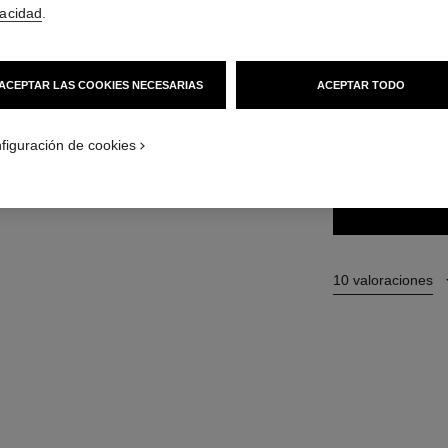
vacidad
.
33 €
(23571,43€
ACEPTAR LAS COOKIES NECESARIAS
ACEPTAR TODO
4 TONOS DISPONIB
62 - AMBRE
figuración de cookies
10 valoraciones