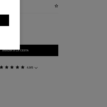
/KG)
LES
AÑADIR A LA CESTA
4.9/5