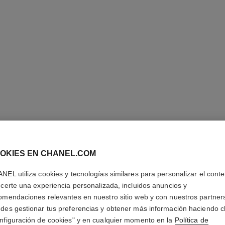
OKIES EN CHANEL.COM
LE CRAY
NEL utiliza cookies y tecnologías similares para personalizar el conte
ecerte una experiencia personalizada, incluidos anuncios y
Lápiz Khôl
omendaciones relevantes en nuestro sitio web y con nuestros partner
Más información
des gestionar tus preferencias y obtener más información haciendo cl
Ref. 187625
nfiguración de cookies" y en cualquier momento en la
Política de