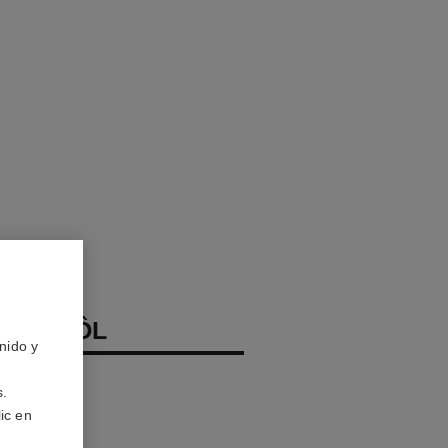
ON KHÔL
nido y
s.
ic en