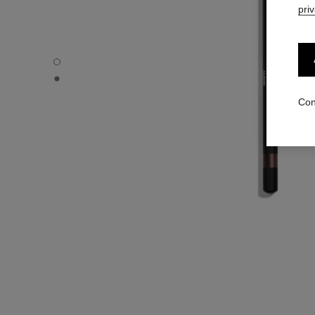
pri
LE CRAYON KHÔL - Vista por defecto
LE CRAYON KHÔL - Vista de la textura básica
Con