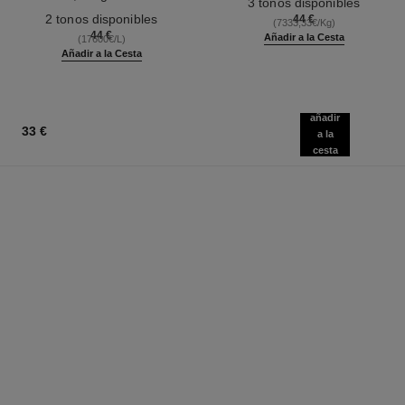
3 tonos disponibles
Ref. 187542
Waterproof
2 tonos disponibles
44 €
(7333,33€/Kg)
44 €
Añadir a la Cesta
(17600€/L)
Añadir a la Cesta
añadir
33 €
a la
cesta