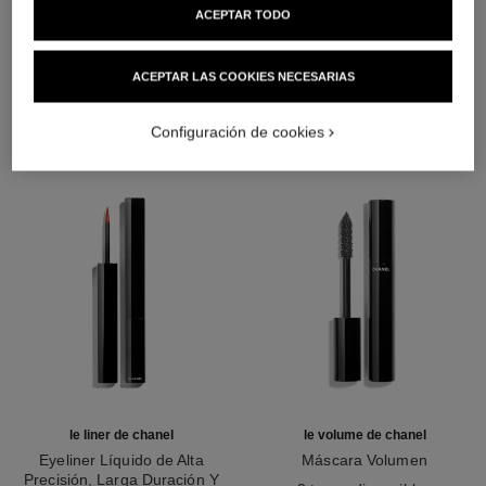
ACEPTAR TODO
LA COMBINACIÓN PERFECTA
ACEPTAR LAS COOKIES NECESARIAS
Configuración de cookies
le liner de chanel
le volume de chanel
Eyeliner Líquido de Alta
Máscara Volumen
Precisión, Larga Duración Y
Ref. 191410