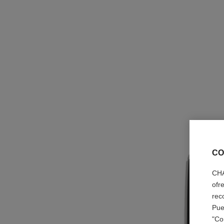
CO
CHA
ofr
rec
Pue
"Co