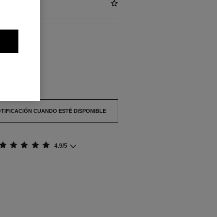
G)
BLES
agotado.
OTIFICACIÓN CUANDO ESTÉ DISPONIBLE
4.9/5