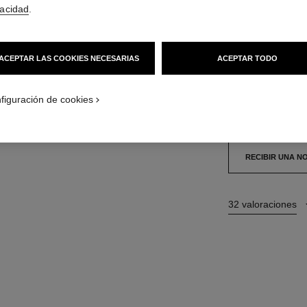
33 €
(110000€/K
vacidad
.
15 TONOS DISPONI
ACEPTAR LAS COOKIES NECESARIAS
ACEPTAR TODO
928 - EROS
figuración de cookies
Este producto está
RECIBIR UNA N
32 valoraciones