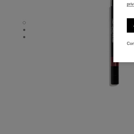
pri
STYLO YEUX WATERPROOF - Vista por defecto
STYLO YEUX WATERPROOF - Vista alternativa 1
STYLO YEUX WATERPROOF - Vista de la textura básica
Con