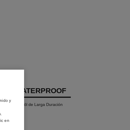
EUX WATERPROOF
nido y
lineador Y Khôl de Larga Duración
s.
ic en