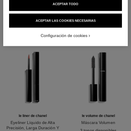
ACEPTAR TODO
LA COMBINACIÓN PERFECTA
ACEPTAR LAS COOKIES NECESARIAS
Configuración de cookies
le liner de chanel
le volume de chanel
Eyeliner Líquido de Alta
Máscara Volumen
Precisión, Larga Duración Y
Ref. 191410
3 tonos disponibles