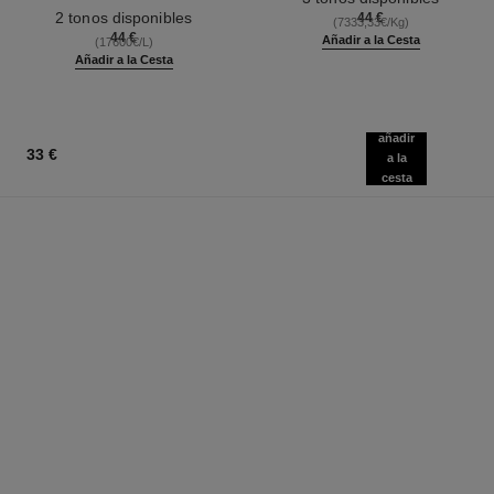
Ref. 187542
Waterproof
2 tonos disponibles
44 €
(7333,33€/Kg)
44 €
Añadir a la Cesta
(17600€/L)
Añadir a la Cesta
añadir
33 €
a la
cesta