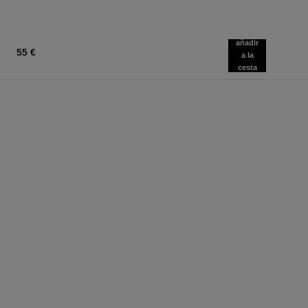
añadir
55 €
a la
cesta