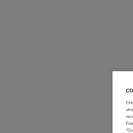
CO
CHA
ofr
rec
Pue
"Co