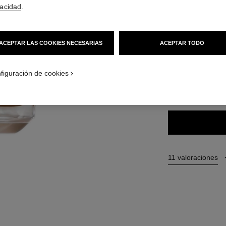
62 €
(2066,67€/L
vacidad
.
42 TONOS DISPONI
ACEPTAR LAS COOKIES NECESARIAS
ACEPTAR TODO
CATION_VISUAL_1
B160
CATION_VISUAL_2
figuración de cookies
ENCONTRAR MI 
11 valoraciones