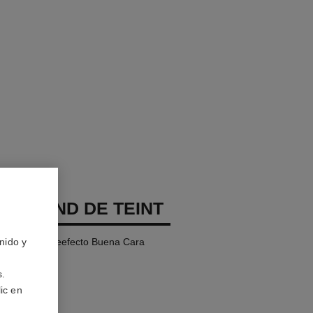
GES FOND DE TEINT
 de Maquillajeefecto Buena Cara
nido y
e
s.
ic en