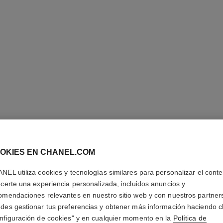
LES BEI
OKIES EN CHANEL.COM
Les Beiges Fondo
NEL utiliza cookies y tecnologías similares para personalizar el conte
Natural Hidratant
ecerte una experiencia personalizada, incluidos anuncios y
Más información
omendaciones relevantes en nuestro sitio web y con nuestros partner
des gestionar tus preferencias y obtener más información haciendo cl
Ref. 184804
nfiguración de cookies" y en cualquier momento en la
Política de