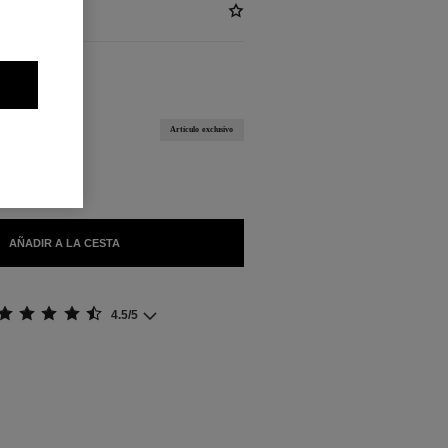
)
BLES
Artículo exclusivo
TONO
AÑADIR A LA CESTA
4.5/5