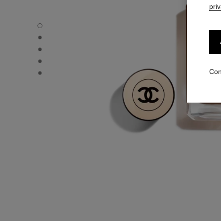
pri
LES BEIGES FOND DE TEINT - Vista por defecto
LES BEIGES FOND DE TEINT - Vista alternativa 1
LES BEIGES FOND DE TEINT - Vista de la textura básica
LES BEIGES FOND DE TEINT - product.packShot.APPLI
LES BEIGES FOND DE TEINT - product.packShot.APPLI
Con