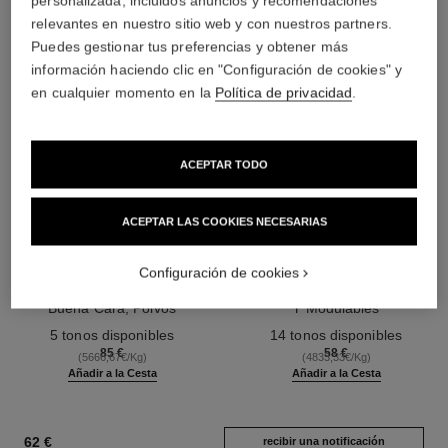
personalizada, incluidos anuncios y recomendaciones
relevantes en nuestro sitio web y con nuestros partners.
Puedes gestionar tus preferencias y obtener más
información haciendo clic en "Configuración de cookies" y
en cualquier momento en la
Política de privacidad
.
ACEPTAR TODO
ACEPTAR LAS COOKIES NECESARIAS
les beiges poudre belle mine
les beiges poudre belle mine
ensoleillée
naturelle
Configuración de cookies
Armonía de Tres Polvos Efecto
Polvos Ligeros, Imperceptibles
Buena Cara, Polvos
Y Modulables
Ref. 186362
Bronceadores, Colorete e
Ref. 185872
5 tonos disponibles
14 tonos disponibles
Iluminador. Rostro, Cuello Y
85 €
58 €
(5666,67€/Kg)
(4833,33€/Kg)
Escote. Formato Maxi.
Añadir a la Cesta
Añadir a la Cesta
62 €
recibir una notificación