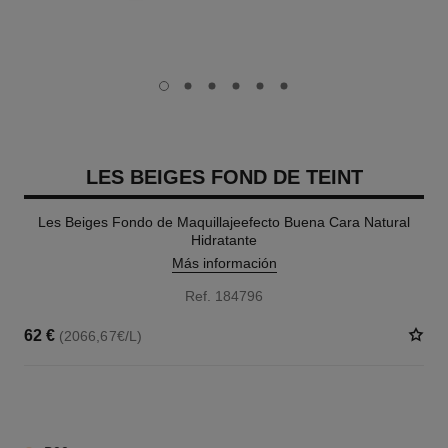
carousel dot
carousel dot
carousel dot
carousel dot
carousel dot
carousel dot
LES BEIGES FOND DE TEINT
Les Beiges Fondo de Maquillajeefecto Buena Cara Natural
Hidratante
Más información
Ref. 184796
62 €
(2066,67€/L)
42 TONOS DISPONIBLES