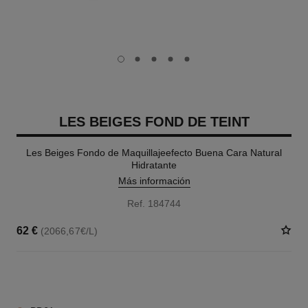
carousel dot
carousel dot
carousel dot
carousel dot
carousel dot
LES BEIGES FOND DE TEINT
Les Beiges Fondo de Maquillajeefecto Buena Cara Natural
Hidratante
Más información
Ref. 184744
62 €
(2066,67€/L)
42 TONOS DISPONIBLES