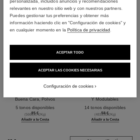
personalizada, incluidos anuncios y recomendaciones
relevantes en nuestro sitio web y con nuestros partners.
Puedes gestionar tus preferencias y obtener más
información haciendo clic en "Configuración de cookies" y
en cualquier momento en la
Política de privacidad
.
ACEPTAR TODO
ACEPTAR LAS COOKIES NECESARIAS
les beiges poudre belle mine
les beiges poudre belle mine
Configuración de cookies
ensoleillée
naturelle
Armonía de Tres Polvos Efecto
Polvos Ligeros, Imperceptibles
Buena Cara, Polvos
Y Modulables
Ref. 186362
Bronceadores, Colorete e
Ref. 185872
5 tonos disponibles
14 tonos disponibles
Iluminador. Rostro, Cuello Y
85 €
58 €
(5666,67€/Kg)
(4833,33€/Kg)
Escote. Formato Maxi.
Añadir a la Cesta
Añadir a la Cesta