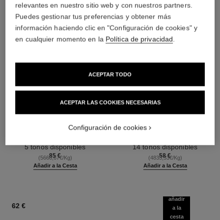
relevantes en nuestro sitio web y con nuestros partners.
Puedes gestionar tus preferencias y obtener más
información haciendo clic en "Configuración de cookies" y
en cualquier momento en la
Política de privacidad
.
ACEPTAR TODO
ACEPTAR LAS COOKIES NECESARIAS
les beiges poudre belle mine
les beiges poudre belle mine
ensoleillée
naturelle
Armonía de Tres Polvos Efecto
Polvos Ligeros, Imperceptibles
Configuración de cookies
Buena Cara, Polvos
Y Modulables
Ref. 186362
Bronceadores, Colorete e
Ref. 185872
5 tonos disponibles
14 tonos disponibles
Iluminador. Rostro, Cuello Y
85 €
58 €
(5666,67€/Kg)
(4833,33€/Kg)
Escote. Formato Maxi.
Añadir a la Cesta
Añadir a la Cesta
añadir
62 €
a la
cesta