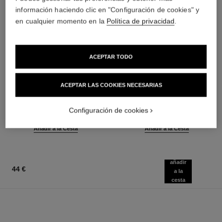
información haciendo clic en "Configuración de cookies" y
en cualquier momento en la
Política de privacidad
.
ACEPTAR TODO
le rouge duo ultra tenue
crayon sourcils
ACEPTAR LAS COOKIES NECESARIAS
Dúo para Labios de Larga
Lápiz para Estructurar las
Duración
Cejas
Ref. 175174
Ref. 183015
21 tonos disponibles
6 tonos disponibles
Configuración de cookies
51 €
33 €
(6375€/L)
(33000€/Kg)
Añadir a la Cesta
Añadir a la Cesta
añadir
44 €
a la
cesta