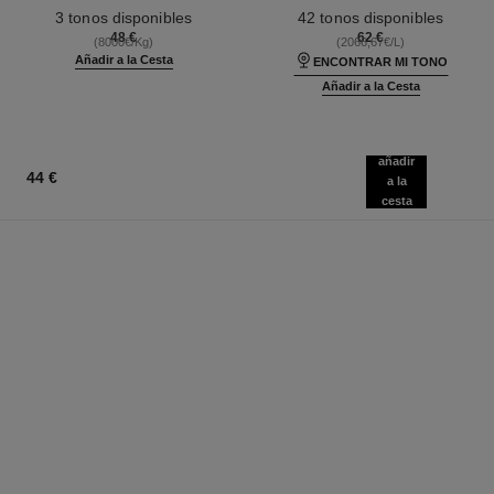
Ref. 190010
Y Definición
Ref. 184720
Natural Hidratante
3 tonos disponibles
42 tonos disponibles
48 €
62 €
(8000€/Kg)
(2066,67€/L)
Añadir a la Cesta
ENCONTRAR MI TONO
Añadir a la Cesta
añadir
44 €
a la
cesta