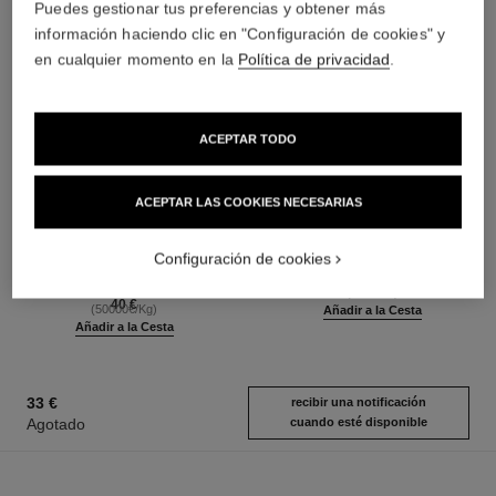
Puedes gestionar tus preferencias y obtener más
información haciendo clic en "Configuración de cookies" y
en cualquier momento en la
Política de privacidad
.
ACEPTAR TODO
ACEPTAR LAS COOKIES NECESARIAS
stylo ombre et contour
coco mademoiselle
Lápiz 3 en 1: Sombra de Ojos,
Eau de Parfum Vaporizador
Delineador Y Khôl
Ref. 116520
Configuración de cookies
a partir de
Ref. 182212
8 tonos disponibles
87 €
(1720€/L)
40 €
(50000€/Kg)
Añadir a la Cesta
Añadir a la Cesta
33 €
recibir una notificación
Agotado
cuando esté disponible