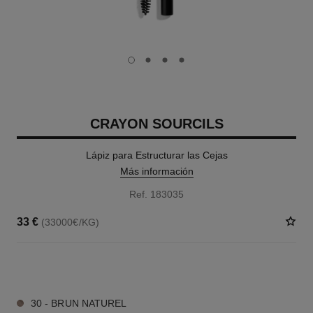
carousel dot
carousel dot
carousel dot
carousel dot
CRAYON SOURCILS
Lápiz para Estructurar las Cejas
Más información
Ref. 183035
33 €
(33000€/KG)
6 TONOS DISPONIBLES
30 - BRUN NATUREL