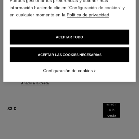
Puedes gestionar tus preferencias y obtener más
información haciendo clic en "Configuración de cookies" y
en cualquier momento en la
Política de privacidad
.
ACEPTAR TODO
stylo ombre et contour
coco mademoiselle
ACEPTAR LAS COOKIES NECESARIAS
Lápiz 3 en 1: Sombra de Ojos,
Eau de Parfum Vaporizador
Delineador Y Khôl
Ref. 116520
a partir de
Ref. 182212
Configuración de cookies
8 tonos disponibles
87 €
(1720€/L)
40 €
(50000€/Kg)
Añadir a la Cesta
Añadir a la Cesta
añadir
33 €
a la
cesta