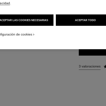
vacidad
.
33 €
(33000€/KG
ACEPTAR LAS COOKIES NECESARIAS
ACEPTAR TODO
6 TONOS DISPONIB
10 - BLOND C
figuración de cookies
3 valoraciones