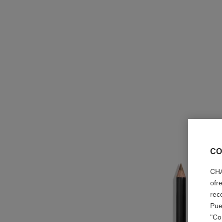
CO
CHA
ofr
rec
Pue
"Co