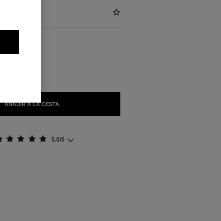
)
LES
LAIR
AÑADIR A LA CESTA
5.0/5