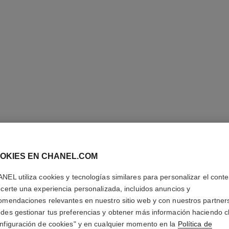
OKIES EN CHANEL.COM
CRAYON 
NEL utiliza cookies y tecnologías similares para personalizar el conte
ecerte una experiencia personalizada, incluidos anuncios y
Lápiz para Estruct
omendaciones relevantes en nuestro sitio web y con nuestros partner
Más información
des gestionar tus preferencias y obtener más información haciendo cl
Ref. 183015
nfiguración de cookies" y en cualquier momento en la
Política de