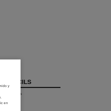
SOURCILS
nido y
urar las Cejas
s.
ic en