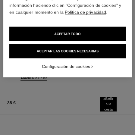
información haciendo clic en "Configuración de cookies" y
en cualquier momento en la
Política de privacidad
.
ACEPTAR TODO
noir allure
l’huile
ACEPTAR LAS COOKIES NECESARIAS
Máscara Todo en Uno:
Aceite Desmaquillante
Volumen, Longitud, Curvatura
Antipolución
Ref. 190010
Y Definición
Ref. 141370
Configuración de cookies
3 tonos disponibles
44 €
(293,33€/L)
48 €
Añadir a la Cesta
(8000€/Kg)
Añadir a la Cesta
añadir
38 €
a la
cesta