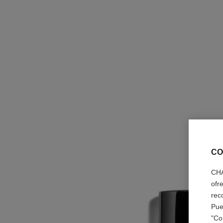
CO
CHA
ofr
rec
Pue
"Co