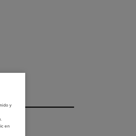
IS
nido y
s.
ic en