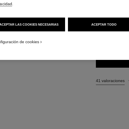
vacidad
.
34 €
(2615,38€/L
ACEPTAR LAS COOKIES NECESARIAS
ACEPTAR TODO
34 TONOS DISPONI
143 - DIVA
figuración de cookies
41 valoraciones