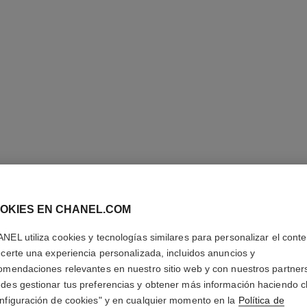
OKIES EN CHANEL.COM
LE VERN
NEL utiliza cookies y tecnologías similares para personalizar el conte
ecerte una experiencia personalizada, incluidos anuncios y
Larga Duración
omendaciones relevantes en nuestro sitio web y con nuestros partner
Más información
des gestionar tus preferencias y obtener más información haciendo cl
Ref. 179143
nfiguración de cookies" y en cualquier momento en la
Política de