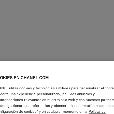
OKIES EN CHANEL.COM
LE VERN
NEL utiliza cookies y tecnologías similares para personalizar el conte
ecerte una experiencia personalizada, incluidos anuncios y
Larga Duración
omendaciones relevantes en nuestro sitio web y con nuestros partner
Más información
des gestionar tus preferencias y obtener más información haciendo cl
Ref. 179131
nfiguración de cookies" y en cualquier momento en la
Política de