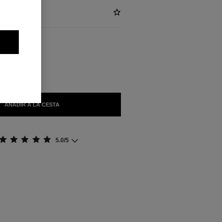
)
BLES
ER SEUL
AÑADIR A LA CESTA
5.0/5