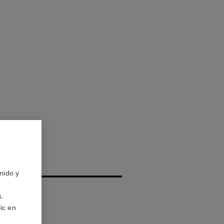
IS
nido y
s.
ic en