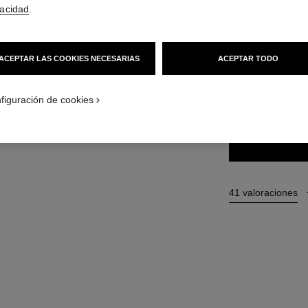
vacidad
.
34 €
(2615,38€/L
ACEPTAR LAS COOKIES NECESARIAS
ACEPTAR TODO
34 TONOS DISPONI
131 - CAVALI
figuración de cookies
41 valoraciones