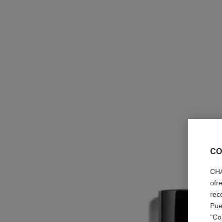
CO
CHA
ofr
rec
Pue
"Co