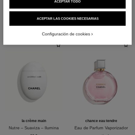
ACEPTAR TODO
LA COMBINACIÓN PERFECTA
ACEPTAR LAS COOKIES NECESARIAS
Configuración de cookies
la crème main
chance eau tendre
Nutre – Suaviza – Ilumina
Eau de Parfum Vaporizador
Ref. 133850
Ref. 126260