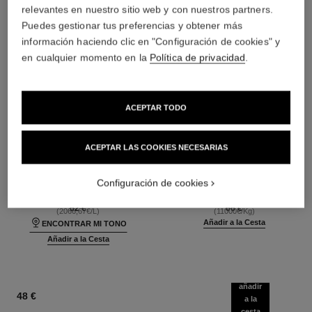
relevantes en nuestro sitio web y con nuestros partners.
Puedes gestionar tus preferencias y obtener más
información haciendo clic en "Configuración de cookies" y
en cualquier momento en la
Política de privacidad
.
ACEPTAR TODO
ACEPTAR LAS COOKIES NECESARIAS
ultra le teint fluide
poudre universelle libre
Larga Duración –
Polvos Sueltos Acabado
Ultraconfortable – Acabado
Natural. Formato Viaje
Configuración de cookies
Ref. 146314
Perfecto
Ref. 132726
35 tonos disponibles
10 tonos disponibles
62 €
66 €
(2066,67€/L)
(11000€/Kg)
Añadir a la Cesta
ENCONTRAR MI TONO
Añadir a la Cesta
añadir
48 €
a la
cesta